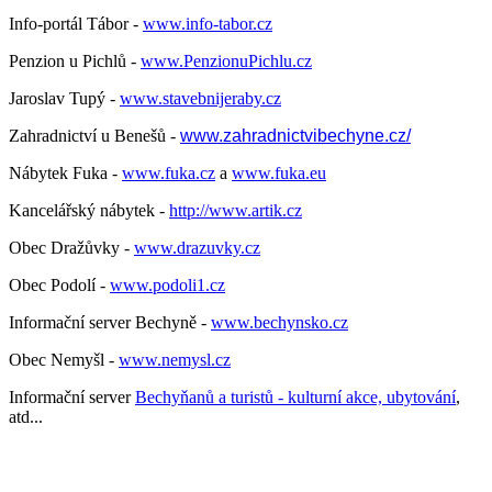
Info-portál Tábor -
www.info-tabor.cz
Penzion u Pichlů -
www.PenzionuPichlu.cz
Jaroslav Tupý -
www.stavebnijeraby.cz
Zahradnictví u Benešů -
www.zahradnictvibechyne.cz/
Nábytek Fuka -
www.fuka.cz
a
www.fuka.eu
Kancelářský nábytek -
http://www.artik.cz
Obec Dražůvky -
www.drazuvky.cz
Obec Podolí -
www.podoli1.cz
Informační server Bechyně -
www.bechynsko.cz
Obec Nemyšl -
www.nemysl.cz
Informační server
Bechyňanů a turistů - kulturní akce, ubytování
,
atd...