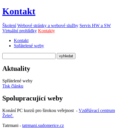
Kontakt
Školení
Webové stránky a webové služby
Servis HW a SW
Virtuální prohlídky
Kontakty
Kontakt
Spřátelené weby
Aktuality
Spřátelené weby
Tisk článku
Spolupracující weby
Konání PC kurzů pro širokou veřejnost -
Vzdělávací centrum
Želeč.
Tatrmani -
tatrmani.sudomerice.cz