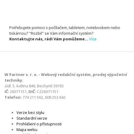
Potřebujete pomoci s počítačem, tabletem, notebookem nebo
tiskárnou? "Rozbil" se Vám informační systém?
Kontaktujte nás, rádi Vám pomůžeme...
Více
W Partner s. r. o. - Webový redakční systém, prodej výpočetní
techniky.
sídl. 5. května 846, Bechyně 39165
IČ
: 26071151,
DIČ
: CZ26071151
Telefon
: 774 211 562, 608 253 642
Verze bez stylu
Standardní verze
Prohlášení o přístupnosti
Mapa webu