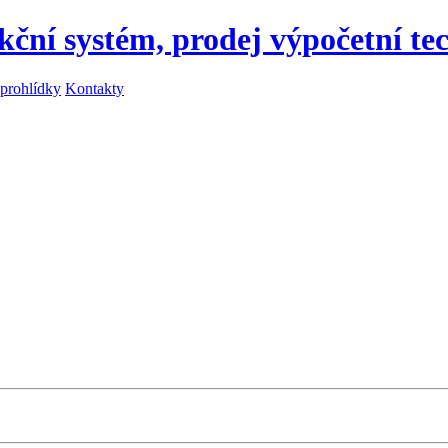
kční systém, prodej výpočetní te
 prohlídky
Kontakty