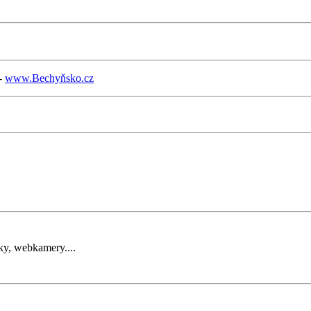
 -
www.Bechyňsko.cz
ky, webkamery....