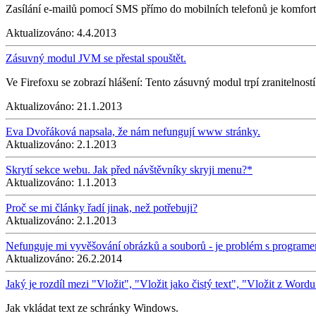
Zasílání e-mailů pomocí SMS přímo do mobilních telefonů je komfor
Aktualizováno:
4.4.2013
Zásuvný modul JVM se přestal spouštět.
Ve Firefoxu se zobrazí hlášení: Tento zásuvný modul trpí zranitelno
Aktualizováno:
21.1.2013
Eva Dvořáková napsala, že nám nefungují www stránky.
Aktualizováno:
2.1.2013
Skrytí sekce webu. Jak před návštěvníky skryji menu?*
Aktualizováno:
1.1.2013
Proč se mi články řadí jinak, než potřebuji?
Aktualizováno:
2.1.2013
Nefunguje mi vyvěšování obrázků a souborů - je problém s program
Aktualizováno:
26.2.2014
Jaký je rozdíl mezi "Vložit", "Vložit jako čistý text", "Vložit z Word
Jak vkládat text ze schránky Windows.