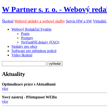
W Partner s. r. o. - Webový reda
Školení
Webové stránky a webové služby
Servis HW a SW
Virtuální
Webový Redakční Systém
Popis
Postupy
Nejčastější dotazy (FAQ)
Stránky pro obce
Software pro městskou policii
Video školení
Aktuality
Optimalizace práce s Aktualitami
více
Nový nástroj - Přístupnost WEBu
více