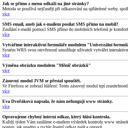
Jak se přímo z menu odkáži na jiné stránky?
Metoda se používá nejčastěji při odkazování na spřátelené weby, spol
více
SMS email, aneb jak e-mailem posílat SMS přímo na mobil?
Zasílání e-mailů pomocí SMS přímo do mobilních telefonů je komfor
více
Vytváříme interaktivní formuláře modulem "Univerzální formul
Systém WRS svou otevřeností umožňuje uživateli vytvářet interaktivn
více
Výměna obrázku modulem "Měnič obrázků"
více
Zásuvný modul JVM se přestal spouštět.
Ve Firefoxu se zobrazí hlášení: Tento zásuvný modul trpí zranitelno
více
Eva Dvořáková napsala, že nám nefungují www stránky.
více
Opravujeme chybný interní odkaz, který hlásí kontrola.
Každý týden Vám zasíláme e-mailem výsledek kontroly www stránek s 
postup, jak snadno a rychle špatný odkaz najít a opravit.