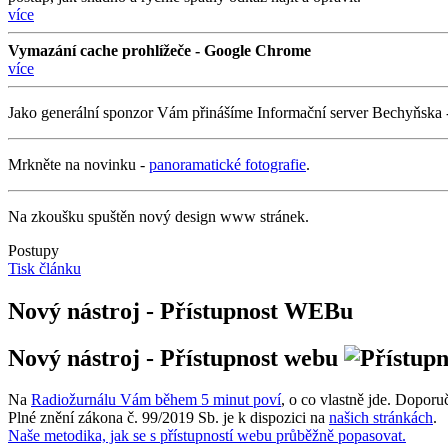
více
Vymazání cache prohlížeče - Google Chrome
více
Jako generální sponzor Vám přinášíme Informační server Bechyňska
Mrkněte na novinku -
panoramatické fotografie
.
Na zkoušku spuštěn nový design www stránek.
Postupy
Tisk článku
Nový nástroj - Přístupnost WEBu
Nový nástroj - Přístupnost webu
Na
Radiožurnálu Vám během 5 minut poví
, o co vlastně jde. Doporu
Plné znění zákona č. 99/2019 Sb. je k dispozici na
našich stránkách
.
Naše metodika, jak se s přístupností webu průběžně popasovat.