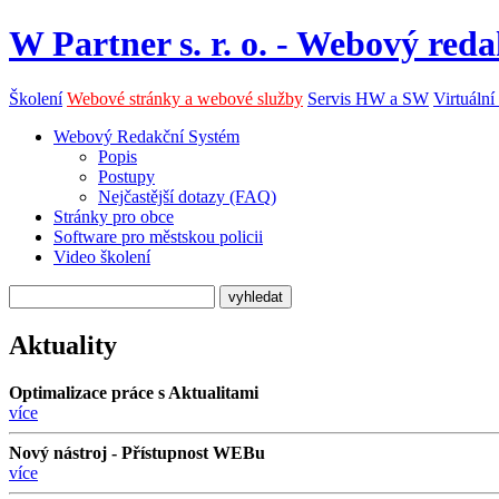
W Partner s. r. o. - Webový reda
Školení
Webové stránky a webové služby
Servis HW a SW
Virtuální
Webový Redakční Systém
Popis
Postupy
Nejčastější dotazy (FAQ)
Stránky pro obce
Software pro městskou policii
Video školení
Aktuality
Optimalizace práce s Aktualitami
více
Nový nástroj - Přístupnost WEBu
více