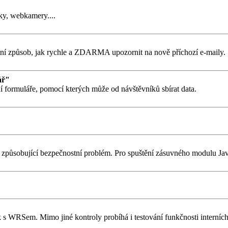
ky, webkamery....
tní způsob, jak rychle a ZDARMA upozornit na nově příchozí e-maily.
ář"
í formuláře, pomocí kterých může od návštěvníků sbírat data.
stí způsobující bezpečnostní problém. Pro spuštění zásuvného modulu J
WRSem. Mimo jiné kontroly probíhá i testování funkčnosti interních o