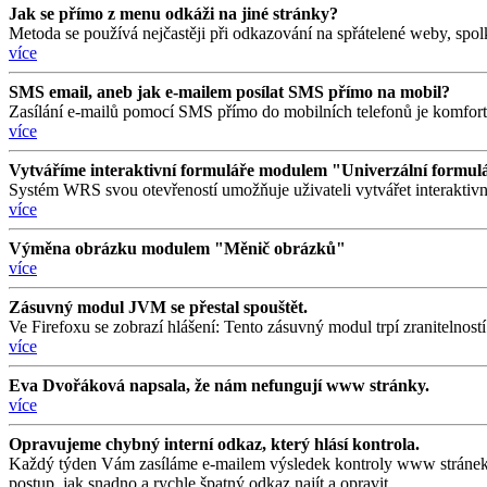
Jak se přímo z menu odkáži na jiné stránky?
Metoda se používá nejčastěji při odkazování na spřátelené weby, spol
více
SMS email, aneb jak e-mailem posílat SMS přímo na mobil?
Zasílání e-mailů pomocí SMS přímo do mobilních telefonů je komfor
více
Vytváříme interaktivní formuláře modulem "Univerzální formul
Systém WRS svou otevřeností umožňuje uživateli vytvářet interaktivn
více
Výměna obrázku modulem "Měnič obrázků"
více
Zásuvný modul JVM se přestal spouštět.
Ve Firefoxu se zobrazí hlášení: Tento zásuvný modul trpí zranitelno
více
Eva Dvořáková napsala, že nám nefungují www stránky.
více
Opravujeme chybný interní odkaz, který hlásí kontrola.
Každý týden Vám zasíláme e-mailem výsledek kontroly www stránek s 
postup, jak snadno a rychle špatný odkaz najít a opravit.