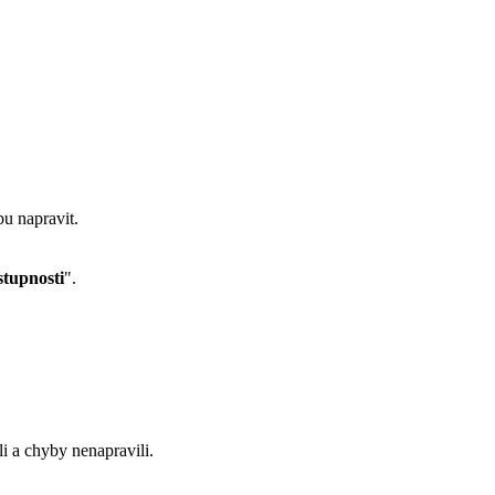
bu napravit.
stupnosti
".
i a chyby nenapravili.