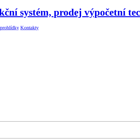
kční systém, prodej výpočetní te
 prohlídky
Kontakty