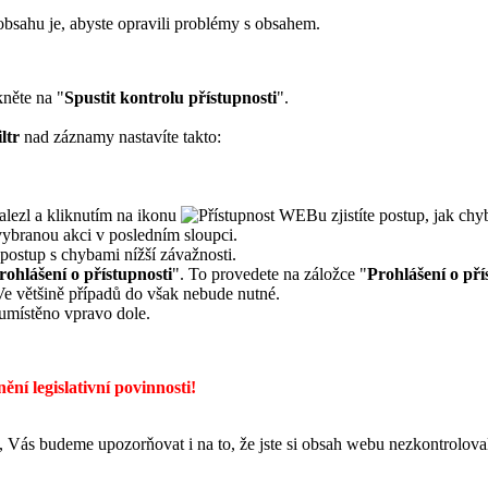
 obsahu je, abyste opravili problémy s obsahem.
kněte na "
Spustit kontrolu přístupnosti
".
iltr
nad záznamy nastavíte takto:
alezl a kliknutím na ikonu
zjistíte postup, jak chy
vybranou akci v posledním sloupci.
postup s chybami nížší závažnosti.
rohlášení o přístupnosti
". To provedete na záložce "
Prohlášení o pří
. Ve většině případů do však nebude nutné.
e umístěno vpravo dole.
ní legislativní povinnosti!
 Vás budeme upozorňovat i na to, že jste si obsah webu nezkontroloval