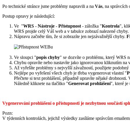
Po technické stránce jsme problémy napravili a na
Vás
, na správcích
Postup opravy je následující:
Ve "
WRS
-
Nástroje
-
Přístupnost
- záložka "
Kontrola
", kli
WRS projde celý Váš web a v tabulce zobrazí nalezené chyby.
Nápravu začněte tím, že si zobrazíte jen nejzávažnější chyby.
F
Ve sloupci "
popis chyby
" se dozvíte o problému, který WRS n
Chybu opravíte nebo nastavíte jako ignorovanou kliknutím na 
Až vyřešíte problémy s nejvyšší závažností, použijete podobný 
Nejlépe po vyřešení všech chyb je třeba vygenerovat vlastní "
P
Přečtete si text prohlášení, případně upravíte nějaké drobnosti
Náledně kliknete na tlačítko "
Generovat prohlášení
", které j
Vygenerování prohlášení o přístupnosti je nezbytnou součástí splně
Pozn:
V týdenních kontrolách, jejichž výsledky zasíláme správcům emailem,