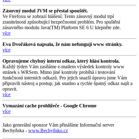
Zásuvný modul JVM se přestal spouštět.
Ve Firefoxu se zobrazí hlášení: Tento zásuvný modul trpí
zranitelností způsobující bezpečnostní problém. Pro spuštění
zásuvného modulu Java(TM) Platform SE 6 U klepněte zde.
více
Eva Dvořáková napsala, že nám nefungují www stránky.
více
Opravujeme chybný interní odkaz, který hlásí kontrola.
Každý týden Vám zasíláme e-mailem výsledek kontroly www
stránek s WRSem. Mimo jiné kontroly probíhá i testování
funkčnosti interních odkazů. Pro jejich snazší úpravu jsme Vám
připravili nástroj a postup, jak snadno a rychle špatný odkaz najít a
opravit.
více
Vymazání cache prohlížeče - Google Chrome
více
Jako generální sponzor Vám přinášíme Informační server
Bechyňska -
www.Bechyňsko.cz