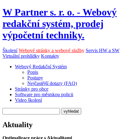
W Partner s. r. o. - Webový
redakční systém, prodej
výpočetní techniky.
Školení
Webové stránky a webové služby
Servis HW a SW
Virtuální prohlídky
Kontakty
Webový Redakční Systém
Popis
Postupy
Nejčastější dotazy (FAQ)
Stránky pro obce
Software pro městskou policii
Video školení
Aktuality
Optimalizace práce s Aktualitami