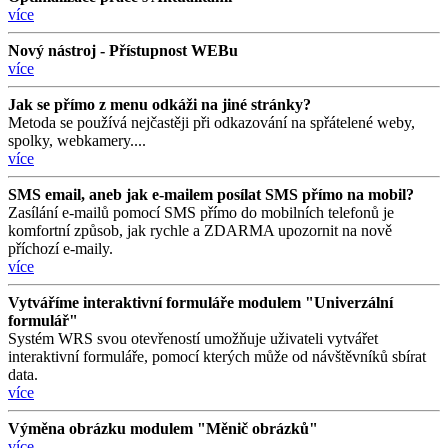
více
Nový nástroj - Přístupnost WEBu
více
Jak se přímo z menu odkáži na jiné stránky?
Metoda se používá nejčastěji při odkazování na spřátelené weby,
spolky, webkamery....
více
SMS email, aneb jak e-mailem posílat SMS přímo na mobil?
Zasílání e-mailů pomocí SMS přímo do mobilních telefonů je
komfortní způsob, jak rychle a ZDARMA upozornit na nově
příchozí e-maily.
více
Vytváříme interaktivní formuláře modulem "Univerzální
formulář"
Systém WRS svou otevřeností umožňuje uživateli vytvářet
interaktivní formuláře, pomocí kterých může od návštěvníků sbírat
data.
více
Výměna obrázku modulem "Měnič obrázků"
více