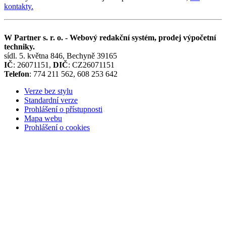
kontakty.
W Partner s. r. o. - Webový redakční systém, prodej výpočetní
techniky.
sídl. 5. května 846, Bechyně 39165
IČ
: 26071151,
DIČ
: CZ26071151
Telefon
: 774 211 562, 608 253 642
Verze bez stylu
Standardní verze
Prohlášení o přístupnosti
Mapa webu
Prohlášení o cookies