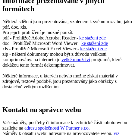
Informace prezentované v jiných
formátech
Některá sdělení jsou prezentována, vzhledem k svému rozsahu, jako
pdf, doc, xls.
Pro jejich prohlížení je možné použít:
pdf - Prohlížeč Adobe Acrobat Reader -
ke stažení zde
doc - Prohlížeč Microsoft Word Viewer -
ke stažení zde
xls - Prohlížeč Microsoft Excel Viewer -
ke stažení zde
zip - některé dokumenty mohou být z důvodu velikosti
komprimovány. na internetu je
velké množství
programů, které
dokážou tento formát dekomprimovat.
Některé informace, u kterých nebylo možné získat materiál v
zdrojové, textové podobě, jsou prezentovány jako obrázky s
dostatečně velkým rozlišením.
Kontakt na správce webu
Vaše náměty, postřehy či informace k technické části tohoto webu
zasílejte na
adresu společnosti W Partner s.r.o.
Náměty k obsahu webu adresujte na provozovatele webu,
viz