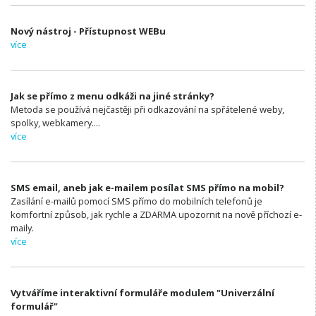
Nový nástroj - Přístupnost WEBu
více
Jak se přímo z menu odkáži na jiné stránky?
Metoda se používá nejčastěji při odkazování na spřátelené weby,
spolky, webkamery....
více
SMS email, aneb jak e-mailem posílat SMS přímo na mobil?
Zasílání e-mailů pomocí SMS přímo do mobilních telefonů je
komfortní způsob, jak rychle a ZDARMA upozornit na nově příchozí e-
maily.
více
Vytváříme interaktivní formuláře modulem "Univerzální
formulář"