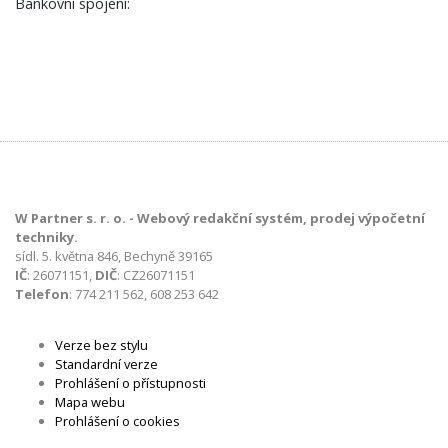
Bankovní spojení:
W Partner s. r. o. - Webový redakční systém, prodej výpočetní
techniky.
sídl. 5. května 846, Bechyně 39165
IČ
: 26071151,
DIČ
: CZ26071151
Telefon
: 774 211 562, 608 253 642
Verze bez stylu
Standardní verze
Prohlášení o přístupnosti
Mapa webu
Prohlášení o cookies