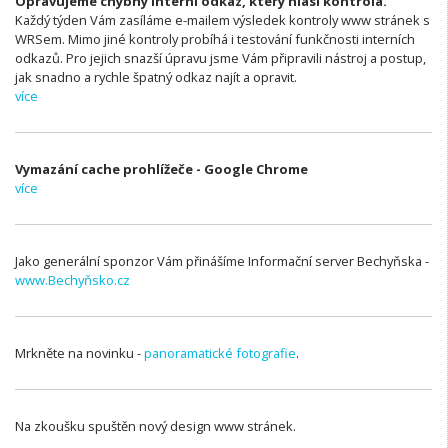
Opravujeme chybný interní odkaz, který hlásí kontrola.
Každý týden Vám zasíláme e-mailem výsledek kontroly www stránek s
WRSem. Mimo jiné kontroly probíhá i testování funkčnosti interních
odkazů. Pro jejich snazší úpravu jsme Vám připravili nástroj a postup,
jak snadno a rychle špatný odkaz najít a opravit.
více
Vymazání cache prohlížeče - Google Chrome
více
Jako generální sponzor Vám přinášíme Informační server Bechyňska -
www.Bechyňsko.cz
Mrkněte na novinku -
panoramatické fotografie
.
Na zkoušku spuštěn nový design www stránek.