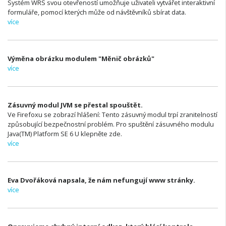
Systém WRS svou otevřeností umožňuje uživateli vytvářet interaktivní
formuláře, pomocí kterých může od návštěvníků sbírat data.
více
Výměna obrázku modulem "Měnič obrázků"
více
Zásuvný modul JVM se přestal spouštět.
Ve Firefoxu se zobrazí hlášení: Tento zásuvný modul trpí zranitelností
způsobující bezpečnostní problém. Pro spuštění zásuvného modulu
Java(TM) Platform SE 6 U klepněte zde.
více
Eva Dvořáková napsala, že nám nefungují www stránky.
více