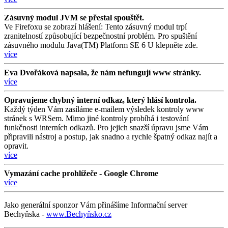
Zásuvný modul JVM se přestal spouštět.
Ve Firefoxu se zobrazí hlášení: Tento zásuvný modul trpí
zranitelností způsobující bezpečnostní problém. Pro spuštění
zásuvného modulu Java(TM) Platform SE 6 U klepněte zde.
více
Eva Dvořáková napsala, že nám nefungují www stránky.
více
Opravujeme chybný interní odkaz, který hlásí kontrola.
Každý týden Vám zasíláme e-mailem výsledek kontroly www
stránek s WRSem. Mimo jiné kontroly probíhá i testování
funkčnosti interních odkazů. Pro jejich snazší úpravu jsme Vám
připravili nástroj a postup, jak snadno a rychle špatný odkaz najít a
opravit.
více
Vymazání cache prohlížeče - Google Chrome
více
Jako generální sponzor Vám přinášíme Informační server
Bechyňska -
www.Bechyňsko.cz