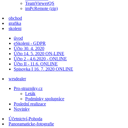
TeamViewerQS
imPcRemote (zip)
obchod
grafika
skoleni
úvod
eSkoleni - GDPR
Účto 30. 4. 2020
Účto 14. 5. 2020 ON-LINE
Účto 2 - 4.6.2020 - ONLINE
Účto II - 11.6. ONLINE
Spisovka I 16. 7. 2020 ONLINE
wrsdealer
Pro-strazniky.cz
Leták
Podmínky spolupráce
Poslední realizace
Novinky
Účetnictví-Pohoda
Panoramaticke-fotografie