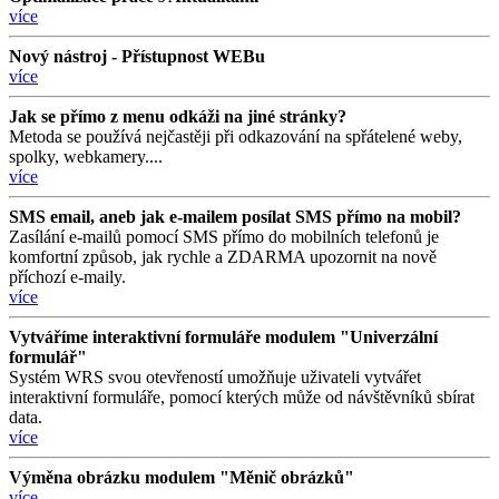
více
Nový nástroj - Přístupnost WEBu
více
Jak se přímo z menu odkáži na jiné stránky?
Metoda se používá nejčastěji při odkazování na spřátelené weby,
spolky, webkamery....
více
SMS email, aneb jak e-mailem posílat SMS přímo na mobil?
Zasílání e-mailů pomocí SMS přímo do mobilních telefonů je
komfortní způsob, jak rychle a ZDARMA upozornit na nově
příchozí e-maily.
více
Vytváříme interaktivní formuláře modulem "Univerzální
formulář"
Systém WRS svou otevřeností umožňuje uživateli vytvářet
interaktivní formuláře, pomocí kterých může od návštěvníků sbírat
data.
více
Výměna obrázku modulem "Měnič obrázků"
více