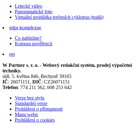
Letecké video
Panoramatické foto
Virtuální prohlídka terénních cyklotras (trailů)
gdpr-komplexne
Co nabízíme?
Komora pověřenců
eet
W Partner s. r. o. - Webový redakční systém, prodej výpočetní
techniky.
sídl. 5. května 846, Bechyně 39165
IČ
: 26071151,
DIČ
: CZ26071151
Telefon
: 774 211 562, 608 253 642
Verze bez stylu
Standardní verze
Prohlášení o přístupnosti
Mapa webu
Prohlášení o cookies