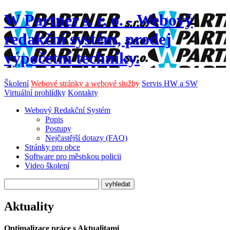
W Partner s. r. o. - Webový
redakční systém, prodej
výpočetní techniky.
Školení
Webové stránky a webové služby
Servis HW a SW
Virtuální prohlídky
Kontakty
Webový Redakční Systém
Popis
Postupy
Nejčastější dotazy (FAQ)
Stránky pro obce
Software pro městskou policii
Video školení
Aktuality
Optimalizace práce s Aktualitami