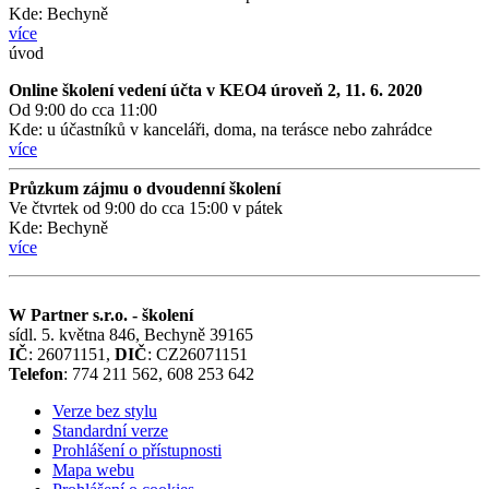
Kde: Bechyně
více
úvod
Online školení vedení účta v KEO4 úroveň 2, 11. 6. 2020
Od 9:00 do cca 11:00
Kde: u účastníků v kanceláři, doma, na terásce nebo zahrádce
více
Průzkum zájmu o dvoudenní školení
Ve čtvrtek od 9:00 do cca 15:00 v pátek
Kde: Bechyně
více
W Partner s.r.o. - školení
sídl. 5. května 846, Bechyně 39165
IČ
: 26071151,
DIČ
: CZ26071151
Telefon
: 774 211 562, 608 253 642
Verze bez stylu
Standardní verze
Prohlášení o přístupnosti
Mapa webu