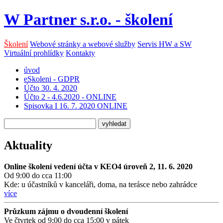
W Partner s.r.o. - školení
Školení
Webové stránky a webové služby
Servis HW a SW
Virtuální prohlídky
Kontakty
úvod
eSkoleni - GDPR
Účto 30. 4. 2020
Účto 2 - 4.6.2020 - ONLINE
Spisovka I 16. 7. 2020 ONLINE
Aktuality
Online školení vedení účta v KEO4 úroveň 2, 11. 6. 2020
Od 9:00 do cca 11:00
Kde: u účastníků v kanceláři, doma, na terásce nebo zahrádce
více
Průzkum zájmu o dvoudenní školení
Ve čtvrtek od 9:00 do cca 15:00 v pátek