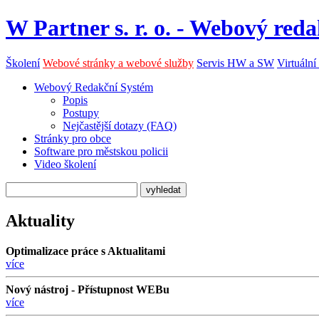
W Partner s. r. o. - Webový reda
Školení
Webové stránky a webové služby
Servis HW a SW
Virtuální
Webový Redakční Systém
Popis
Postupy
Nejčastější dotazy (FAQ)
Stránky pro obce
Software pro městskou policii
Video školení
Aktuality
Optimalizace práce s Aktualitami
více
Nový nástroj - Přístupnost WEBu
více