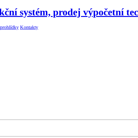
kční systém, prodej výpočetní te
 prohlídky
Kontakty