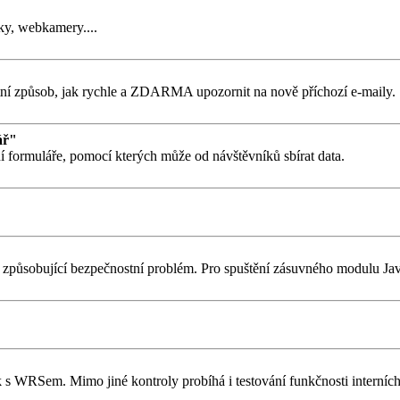
ky, webkamery....
tní způsob, jak rychle a ZDARMA upozornit na nově příchozí e-maily.
ář"
í formuláře, pomocí kterých může od návštěvníků sbírat data.
stí způsobující bezpečnostní problém. Pro spuštění zásuvného modulu J
WRSem. Mimo jiné kontroly probíhá i testování funkčnosti interních o