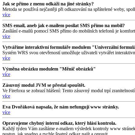
Jak se přímo z menu odkáži na jiné stránky?
Metoda se používá nejčastěji při odkazování na spřátelené weby, spol
více
SMS email, aneb jak e-mailem posílat SMS přímo na mobil?
Zasílání e-mailů pomocí SMS přímo do mobilních telefonů je komfor
více
Vytváříme interaktivní formuláře modulem "Univerzální formul
Systém WRS svou otevřeností umožňuje uživateli vytvářet interaktivn
více
Výměna obrázku modulem "Měnič obrázků"
více
Zásuvný modul JVM se přestal spouštět.
Ve Firefoxu se zobrazí hlášení: Tento zásuvný modul trpí zranitelno
více
Eva Dvořáková napsala, že nám nefungují www stránky.
více
Opravujeme chybný interní odkaz, který hlásí kontrola.
Každý týden Vám zasíláme e-mailem výsledek kontroly www stránek s 
postup, jak snadno a rychle špatný odkaz najít a opravit.