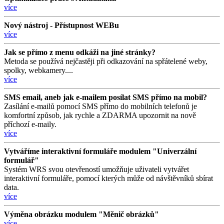
více
Nový nástroj - Přístupnost WEBu
více
Jak se přímo z menu odkáži na jiné stránky?
Metoda se používá nejčastěji při odkazování na spřátelené weby,
spolky, webkamery....
více
SMS email, aneb jak e-mailem posílat SMS přímo na mobil?
Zasílání e-mailů pomocí SMS přímo do mobilních telefonů je
komfortní způsob, jak rychle a ZDARMA upozornit na nově
příchozí e-maily.
více
Vytváříme interaktivní formuláře modulem "Univerzální
formulář"
Systém WRS svou otevřeností umožňuje uživateli vytvářet
interaktivní formuláře, pomocí kterých může od návštěvníků sbírat
data.
více
Výměna obrázku modulem "Měnič obrázků"
více