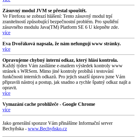
Zásuvný modul JVM se přestal spouštět.
Ve Firefoxu se zobrazí hlášení: Tento zásuvný modul trpí
zranitelností způsobující bezpečnostní problém. Pro spuštění
zásuvného modulu Java(TM) Platform SE 6 U klepněte zde.
více
Eva Dvořáková napsala, že nám nefungují www stránky.
více
Opravujeme chybný interní odkaz, který hlásí kontrola.
Každý týden Vám zasíláme e-mailem výsledek kontroly www
stránek s WRSem. Mimo jiné kontroly probíhá i testování
funkčnosti interních odkazů. Pro jejich snazší úpravu jsme Vám
připravili nástroj a postup, jak snadno a rychle špatný odkaz najít a
opravit.
více
Vymazání cache prohlížeče - Google Chrome
více
Jako generální sponzor Vám přinášíme Informační server
Bechyňska -
www.Bechyňsko.cz