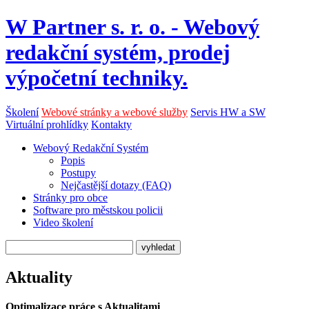
W Partner s. r. o. - Webový
redakční systém, prodej
výpočetní techniky.
Školení
Webové stránky a webové služby
Servis HW a SW
Virtuální prohlídky
Kontakty
Webový Redakční Systém
Popis
Postupy
Nejčastější dotazy (FAQ)
Stránky pro obce
Software pro městskou policii
Video školení
Aktuality
Optimalizace práce s Aktualitami