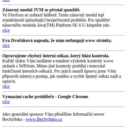
Zásuvný modul JVM se přestal spouštět.
Ve Firefoxu se zobrazí hlášení: Tento zásuvný modul trpí
zranitelností způsobující bezpečnostní problém. Pro spuštění
zásuvného modulu Java(TM) Platform SE 6 U klepněte zde.
více
Eva Dvořáková napsala, že nám nefungují www stránky.
více
Opravujeme chybný interní odkaz, který hlásí kontrola.
Každý týden Vám zasíláme e-mailem výsledek kontroly www
stránek s WRSem. Mimo jiné kontroly probíhá i testování
funkčnosti interních odkazů. Pro jejich snazší úpravu jsme Vám
připravili nástroj a postup, jak snadno a rychle špatný odkaz najít a
opravit.
více
Vymazání cache prohlížeče - Google Chrome
více
Jako generální sponzor Vám přinášíme Informační server
Bechyňska -
www.Bechyňsko.cz