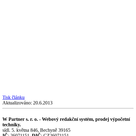
Tisk článku
Aktualizováno:
20.6.2013
W Partner s. r. o. - Webový redakční systém, prodej výpočetní
techniky.
sídl. 5. května 846, Bechyně 39165
IČ
: 26071151,
DIČ
: CZ26071151