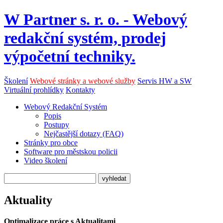
W Partner s. r. o. - Webový
redakční systém, prodej
výpočetní techniky.
Školení
Webové stránky a webové služby
Servis HW a SW
Virtuální prohlídky
Kontakty
Webový Redakční Systém
Popis
Postupy
Nejčastější dotazy (FAQ)
Stránky pro obce
Software pro městskou policii
Video školení
Aktuality
Optimalizace práce s Aktualitami