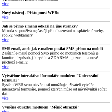
více
Nový nástroj - Přístupnost WEBu
více
Jak se přímo z menu odkáži na jiné stránky?
Metoda se používá nejčastěji při odkazování na spřátelené weby,
spolky, webkamery....
více
SMS email, aneb jak e-mailem posílat SMS přímo na mobil?
Zasílání e-mailů pomocí SMS přímo do mobilních telefonů je
komfortní způsob, jak rychle a ZDARMA upozornit na nově
příchozí e-maily.
více
Vytváříme interaktivní formuláře modulem "Univerzální
formulář"
Systém WRS svou otevřeností umožňuje uživateli vytvářet
interaktivní formuláře, pomocí kterých může od návštěvníků sbírat
data.
více
Výměna obrázku modulem "Měnič obrázků"
více