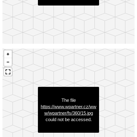
The file
https://www.wpartner.cz/ww
w/wpartner/fs/360/15.jpg
could not be accessed.