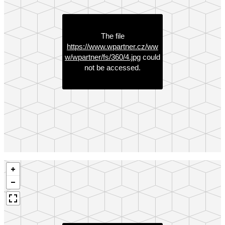
The file
https://www.wpartner.cz/ww
w/wpartner/fs/360/4.jpg
could
not be accessed.