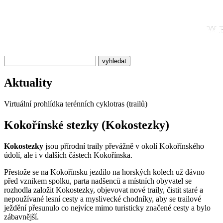
W P
Aktuality
Virtuální prohlídka terénních cyklotras (trailů)
Kokořínské stezky (Kokostezky)
Kokostezky
jsou přírodní traily převážně v okolí Kokořínského
údolí, ale i v dalších částech Kokořínska.
Přestože se na Kokořínsku jezdilo na horských kolech už dávno
před vznikem spolku, parta nadšenců a místních obyvatel se
rozhodla založit Kokostezky, objevovat nové traily, čistit staré a
nepoužívané lesní cesty a myslivecké chodníky, aby se trailové
ježdění přesunulo co nejvíce mimo turisticky značené cesty a bylo
zábavnější.