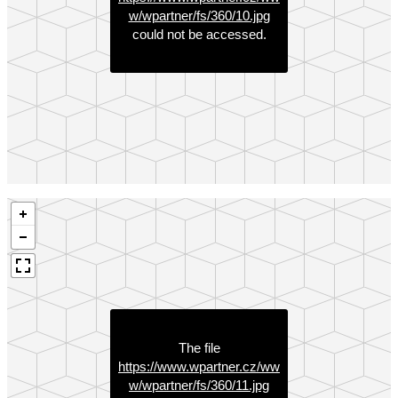
w/wpartner/fs/360/10.jpg
could not be accessed.
The file
https://www.wpartner.cz/ww
w/wpartner/fs/360/11.jpg