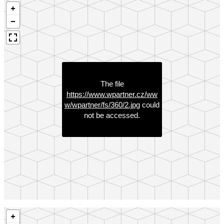
The file
https://www.wpartner.cz/ww
w/wpartner/fs/360/2.jpg
could
not be accessed.