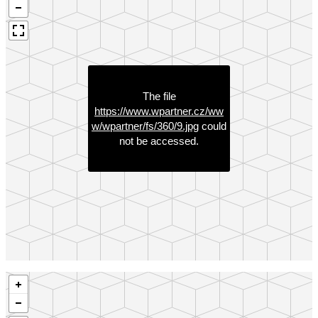
The file
https://www.wpartner.cz/ww
w/wpartner/fs/360/9.jpg
could
not be accessed.