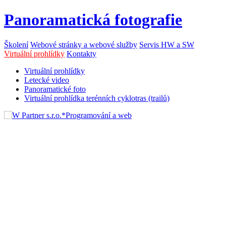
Panoramatická fotografie
Školení
Webové stránky a webové služby
Servis HW a SW
Virtuální prohlídky
Kontakty
Virtuální prohlídky
Letecké video
Panoramatické foto
Virtuální prohlídka terénních cyklotras (trailů)