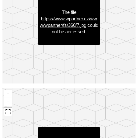
The file
https://www.wpartner.cz/ww
w/wpartner/fs/360/7.jpg
could
not be accessed.