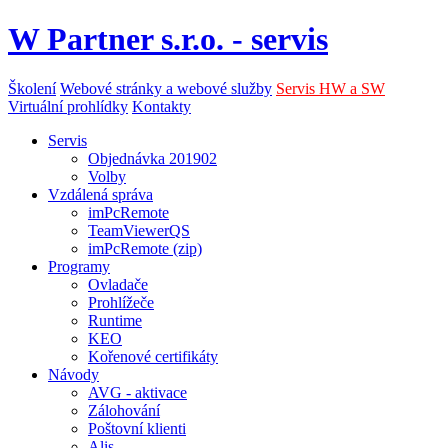
W Partner s.r.o. - servis
Školení
Webové stránky a webové služby
Servis HW a SW
Virtuální prohlídky
Kontakty
Servis
Objednávka 201902
Volby
Vzdálená správa
imPcRemote
TeamViewerQS
imPcRemote (zip)
Programy
Ovladače
Prohlížeče
Runtime
KEO
Kořenové certifikáty
Návody
AVG - aktivace
Zálohování
Poštovní klienti
Alis