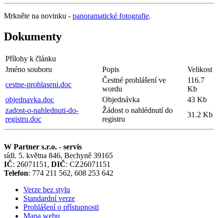
Mrkněte na novinku -
panoramatické fotografie
.
Dokumenty
Přílohy k článku
Jméno souboru
Popis
Velikost
Čestné prohlášení ve
116.7
cestne-prohlaseni.doc
wordu
Kb
objednavka.doc
Objednávka
43 Kb
zadost-o-nahlednuti-do-
Žádost o nahlédnutí do
31.2 Kb
registru.doc
registru
W Partner s.r.o. - servis
sídl. 5. května 846, Bechyně 39165
IČ
: 26071151,
DIČ
: CZ26071151
Telefon
: 774 211 562, 608 253 642
Verze bez stylu
Standardní verze
Prohlášení o přístupnosti
Mapa webu