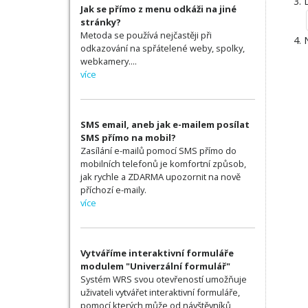
Jak se přímo z menu odkáži na jiné
stránky?
Metoda se používá nejčastěji při
odkazování na spřátelené weby, spolky,
webkamery....
více
SMS email, aneb jak e-mailem posílat
SMS přímo na mobil?
Zasílání e-mailů pomocí SMS přímo do
mobilních telefonů je komfortní způsob,
jak rychle a ZDARMA upozornit na nově
příchozí e-maily.
více
Vytváříme interaktivní formuláře
modulem "Univerzální formulář"
Systém WRS svou otevřeností umožňuje
uživateli vytvářet interaktivní formuláře,
pomocí kterých může od návštěvníků