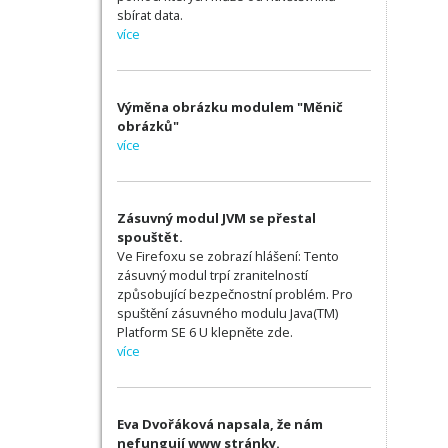
sbírat data.
více
Výměna obrázku modulem "Měnič
obrázků"
více
Zásuvný modul JVM se přestal
spouštět.
Ve Firefoxu se zobrazí hlášení: Tento
zásuvný modul trpí zranitelností
způsobující bezpečnostní problém. Pro
spuštění zásuvného modulu Java(TM)
Platform SE 6 U klepněte zde.
více
Eva Dvořáková napsala, že nám
nefungují www stránky.