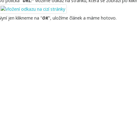
Do políčka "
URL:
"
vložíme odkaz na stránku, která se zobrazí po klik
Nyní jen klikneme na "
OK
", uložíme článek a máme hotovo.