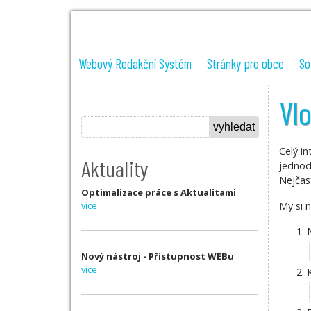
Webový Redakční Systém
Stránky pro obce
So
Vlo
Celý in
Aktuality
jednod
Nejčas
Optimalizace práce s Aktualitami
více
My si 
Nový nástroj - Přístupnost WEBu
více