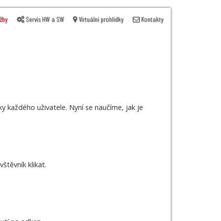
žby
Servis HW a SW
Virtuální prohlídky
Kontakty
oky každého uživatele. Nyní se naučíme, jak je
štěvník klikat.