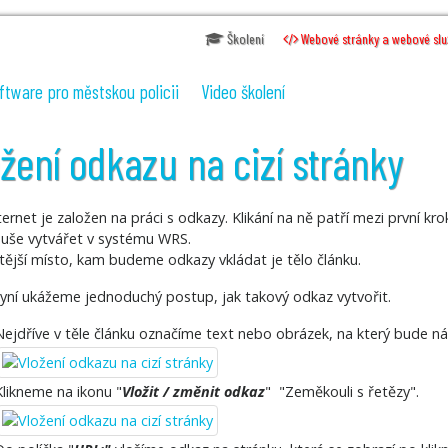
Školení
Webové stránky a webové slu
ftware pro městskou policii
Video školení
žení odkazu na cizí stránky
ternet je založen na práci s odkazy. Klikání na ně patří mezi první kr
uše vytvářet v systému WRS.
tější místo, kam budeme odkazy vkládat je tělo článku.
nyní ukážeme jednoduchý postup, jak takový odkaz vytvořit.
Nejdříve v těle článku označíme text nebo obrázek, na který bude náv
Klikneme na ikonu "
Vložit / změnit odkaz
" "Zeměkouli s řetězy".